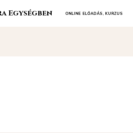
ra Egységben
ONLINE ELŐADÁS, KURZUS
Kötődés kivülről
belülről