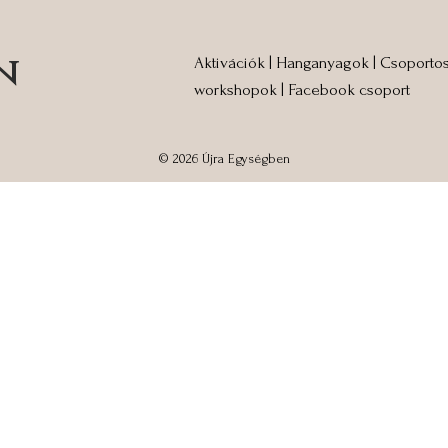
n
Aktivációk | Hanganyagok | Csoporto
workshopok | Facebook csoport
© 2026
Újra Egységben