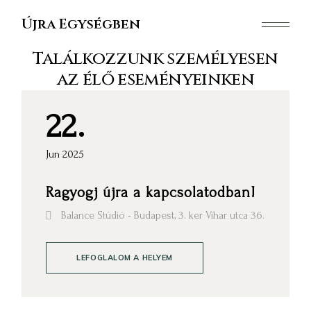
Skip
to
Újra Egységben
the
content
Találkozzunk személyesen
az élő eseményeinken
22
Jun 2025
Ragyogj újra a kapcsolatodban!
Balance Stúdió - Budapest, 3. ker Vihar utca 36.
LEFOGLALOM A HELYEM